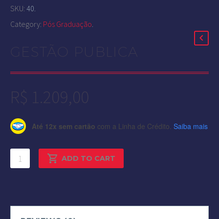
SKU:
40
.
Category:
Pós Graduação
.
GESTÃO PUBLICA
R$
1.209,00
Até 12x sem cartão
com a Linha de Crédito.
Saiba mais
GESTÃO
ADD TO CART
PUBLICA
quantity