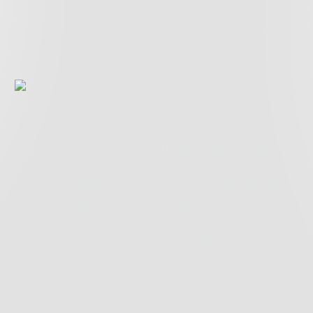
Lorem ipsum dolor sit amet, consectetur adipisicing elit, sed
do eiusmod tempor incididunt ut labore et dolore magna. Ut
enim ad minim veniam, quis nostrud exercitation ullamco
laboris nisi ut aliquip ex ea commodo consequat. Duis aute
irure dolor in reprehenderit in voluptate velit esse cillum
dolore eu fugiat nulla pariatur. Excepteur sint occaecat
cupidatat non proident, sunt in culpa qui officia deserunt
mollit anim id est laborum. Sed ut perspiciatis unde omnis.