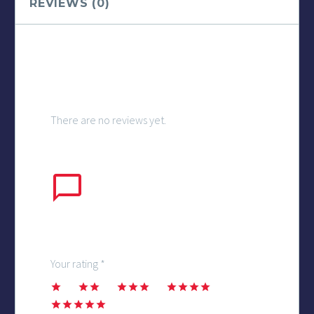
REVIEWS (0)
REVIEWS
There are no reviews yet.
ADD
A
REVIEW
Your rating
*
1
2
3
4