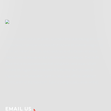
Lorem ipsum dolor sit amet, consectetur adipisicing elit, sed
do eiusmod tempor incididunt ut labore et dolore magna. Ut
enim ad minim veniam, quis nostrud exercitation ullamco
laboris nisi ut aliquip ex ea commodo consequat. Duis aute
irure dolor in reprehenderit in voluptate velit esse cillum
dolore eu fugiat nulla pariatur. Excepteur sint occaecat
cupidatat non proident, sunt in culpa qui officia deserunt
mollit anim id est laborum. Sed ut perspiciatis unde omnis.
EMAIL US